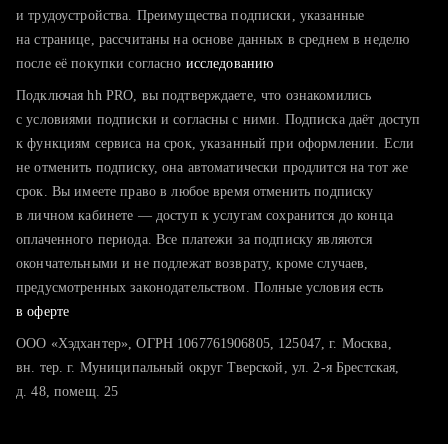
тратите много времени на поиск и вручную поднимаете
и трудоустройства. Преимущества подписки, указанные
резюме
на странице, рассчитаны на основе данных в среднем в неделю
после её покупки согласно
хотите сравнить себя с конкурентами и оценить шансы
исследованию
Подключая hh PRO, вы подтверждаете, что ознакомились
с условиями подписки и согласны с ними. Подписка даёт доступ
к функциям сервиса на срок, указанный при оформлении. Если
не отменить подписку, она автоматически продлится на тот же
срок. Вы имеете право в любое время отменить подписку
в личном кабинете — доступ к услугам сохранится до конца
оплаченного периода. Все платежи за подписку являются
окончательными и не подлежат возврату, кроме случаев,
предусмотренных законодательством. Полные условия есть
в оферте
ООО «Хэдхантер», ОГРН 1067761906805, 125047, г. Москва,
вн. тер. г. Муниципальный округ Тверской, ул. 2-я Брестская,
д. 48, помещ. 25