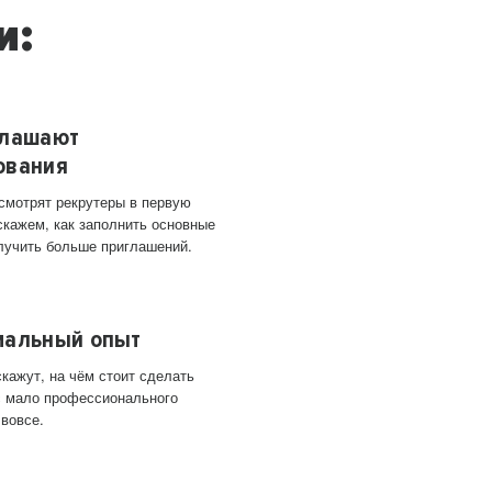
и:
глашают
ования
 смотрят рекрутеры в первую
скажем, как заполнить основные
лучить больше приглашений.
мальный опыт
кажут, на чём стоит сделать
ас мало профессионального
 вовсе.