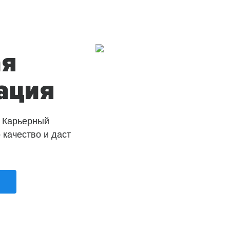
ая
ация
 Карьерный
о качество и даст