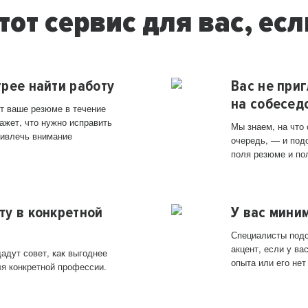
тот сервис для вас, есл
трее найти работу
Вас не при
на собесед
т ваше резюме в течение
ажет, что нужно исправить
Мы знаем, на что
ривлечь внимание
очередь, — и под
поля резюме и по
ту в конкретной
У вас мини
Специалисты подс
акцент, если у в
адут совет, как выгоднее
опыта или его нет
ля конкретной профессии.