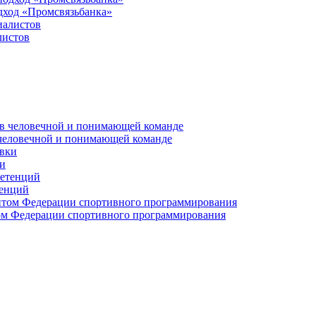
дход «Промсвязьбанка»
листов
 человечной и понимающей команде
и
тенций
м Федерации спортивного программирования