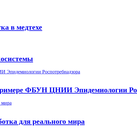
ка в медтехе
косистемы
а примере ФБУН ЦНИИ Эпидемиологии Ро
ботка для реального мира