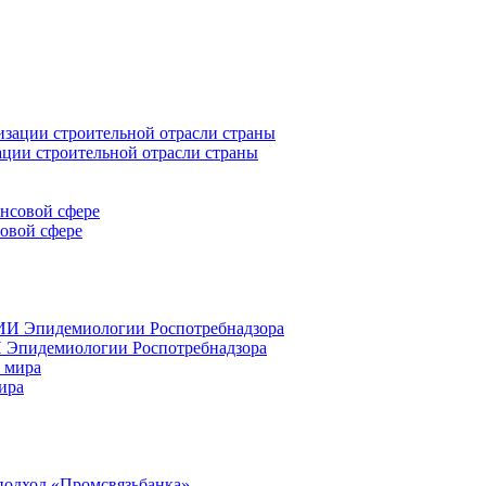
ации строительной отрасли страны
совой сфере
 Эпидемиологии Роспотребнадзора
ира