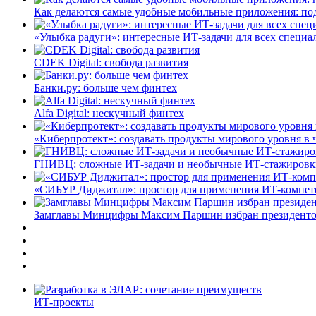
Как делаются самые удобные мобильные приложения: по
«Улыбка радуги»: интересные ИТ-задачи для всех специа
CDEK Digital: свобода развития
Банки.ру: больше чем финтех
Alfa Digital: нескучный финтех
«Киберпротект»: создавать продукты мирового уровня в
ГНИВЦ: сложные ИТ‑задачи и необычные ИТ‑стажировк
«СИБУР Диджитал»: простор для применения ИТ-компе
Замглавы Минцифры Максим Паршин избран президенто
ИТ-проекты