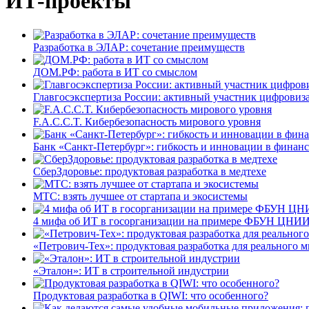
ИТ-проекты
Разработка в ЭЛАР: сочетание преимуществ
ДОМ.РФ: работа в ИТ со смыслом
Главгосэкспертиза России: активный участник цифровиз
F.A.C.C.T. Кибербезопасность мирового уровня
Банк «Санкт-Петербург»: гибкость и инновации в финан
СберЗдоровье: продуктовая разработка в медтехе
МТС: взять лучшее от стартапа и экосистемы
4 мифа об ИТ в госорганизации на примере ФБУН ЦНИИ
«Петрович-Тех»: продуктовая разработка для реального м
«Эталон»: ИТ в строительной индустрии
Продуктовая разработка в QIWI: что особенного?