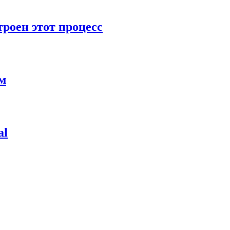
роен этот процесс
ям
al