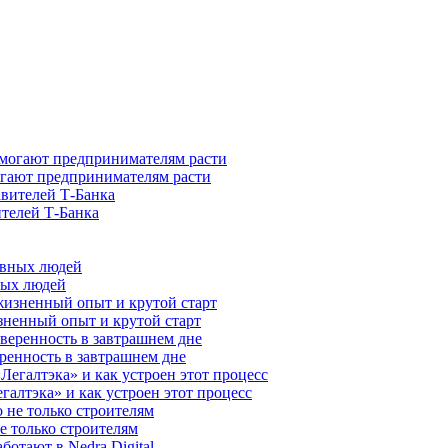
гают предпринимателям расти
ителей Т-Банка
ных людей
зненный опыт и крутой старт
ренность в завтрашнем дне
галтэка» и как устроен этот процесс
е только строителям