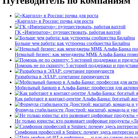
Путеводитель по компаниям
«Каргилл» в России: почва для роста
ГК «Император»: путешествовать, работая вахтой
Больше чем работа: как устроены сообщества Билайна
Немалый бизнес: как менеджеры ММБ Альфа-Банка помо
Помощь не по скрипту: 5 историй поддержки и представ
Разработка в ЭЛАР: сочетание преимуществ
Мобильный банкир в Альфа-Банке: профессия для актив
Как работают в контакт-центре Альфа-Банка: богатый жи
Формула стабильности Донстрой: масштаб, команда и уве
Не только юристы: кто развивает цифровые продукты «Ле
Симфония профессий в Sminex: почему здесь интересно н