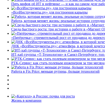
Пять мифов об ИТ в нефтянке — и как на самом деле работ
«ВсеИнструменты.ру» для построения карьеры
Работа, которая меняет жизнь: реальные истории сотруд
Среда быстрого роста: три истории о работе в «Магнит 
«Пятёрочка»: стремительный рост от продавца до директ
ДНК «ВсеИнструменты.ру»: атмосфера, в которой хочется
ИТ-хаб группы «Т-Технологии» в Санкт-Петербурге: топ
РТК-Сервис: как стать полевым инженером за три месяца
Работа в Fix Price: меньше рутины, больше технологий
Жизнь в компании