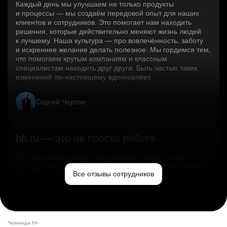
Каждый день мы улучшаем не только продукты
и процессы — мы создаём передовой опыт для наших
клиентов и сотрудников. Это помогает нам находить
решения, которые действительно меняют жизнь людей
к лучшему. Наша культура — про вовлечённость, заботу
и искреннее желание делать полезное. Мы гордимся тем,
что помогаем крутым компаниям и классным
специалистам находить друг друга. Быть частью таких
изменений по‑настоящему вдохновляет.
Сергей Чертов
hh.ru — это не просто работа
Это эмпатичные люди, заслуженные победы и дух
свободы. Мы помогаем миру и создаём лучший сервис
Все отзывы сотрудников
по поиску работы в стране.
Ольга Емельянова
*команда hh