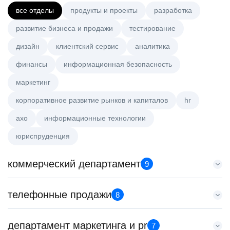
все отделы
продукты и проекты
разработка
развитие бизнеса и продажи
тестирование
дизайн
клиентский сервис
аналитика
финансы
информационная безопасность
маркетинг
корпоративное развитие рынков и капиталов
hr
axo
информационные технологии
юриспруденция
коммерческий департамент
9
Тренер по развитию компетенций продаж
телефонные продажи
8
HeadHunter::Коммерческий департамент
20 июл. 2026
Специалист телемаркетинга
департамент маркетинга и pr
з/п не указана
7