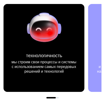
технологичность
м
строим свои процессы и системы
мы на кон
спользованием самых передовых
и примерах ви
решений и технологий
нашей работы 