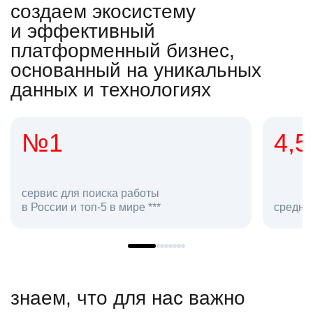
создаем экосистему
и эффективный
платформенный бизнес,
основанный на уникальных
данных и технологиях
4,5
ля поиска работы
и топ-5 в мире ***
средняя оценка hh.ru
знаем, что для нас важно